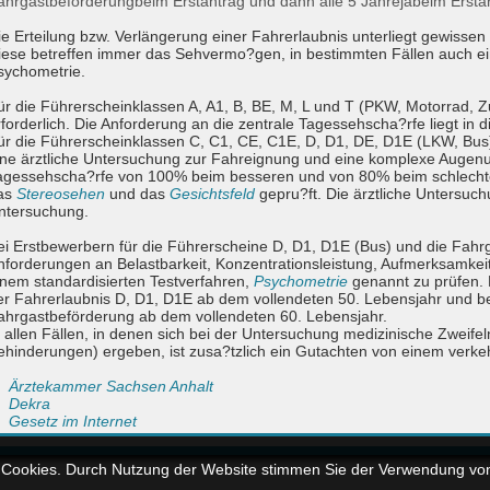
ahrgastbeförderung
beim Erstantrag und dann alle 5 Jahre
ja
beim Ersta
ie Erteilung bzw. Verlängerung einer Fahrerlaubnis unterliegt gewiss
iese betreffen immer das Sehvermo?gen, in bestimmten Fällen auch ein
sychometrie.
ür die Führerscheinklassen A, A1, B, BE, M, L und T (PKW, Motorrad, Zu
rforderlich. Die Anforderung an die zentrale Tagessehscha?rfe liegt in 
ür die Führerscheinklassen C, C1, CE, C1E, D, D1, DE, D1E (LKW, Bus)
ine ärztliche Untersuchung zur Fahreignung und eine komplexe Augenunt
agessehscha?rfe von 100% beim besseren und von 80% beim schlechte
as
Stereosehen
und das
Gesichtsfeld
gepru?ft. Die ärztliche Untersuc
ntersuchung.
ei Erstbewerbern für die Führerscheine D, D1, D1E (Bus) und die Fah
nforderungen an Belastbarkeit, Konzentrationsleistung, Aufmerksamkeit 
inem standardisierten Testverfahren,
Psychometrie
genannt zu prüfen. 
er Fahrerlaubnis D, D1, D1E ab dem vollendeten 50. Lebensjahr und be
ahrgastbeförderung ab dem vollendeten 60. Lebensjahr.
n allen Fällen, in denen sich bei der Untersuchung medizinische Zweif
ehinderungen) ergeben, ist zusa?tzlich ein Gutachten von einem verkehrs
Ärztekammer Sachsen Anhalt
Dekra
Gesetz im Internet
r Cookies. Durch Nutzung der Website stimmen Sie der Verwendung vo