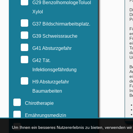
F
G29 BenzolhomologeToluol
D
Xylol
D
P
G37 Bildschirmarbeitsplatz.
F
e
G39 Schweissrauche
F
e
T
G41 Absturzgefahr
d
U
G42 Tät.
B
Infektionsgefährdung
A
e
d
H9 Absturzgefahr
F
I
Baumarbeiten
B
Chirotherapie
Ernährungsmedizin
Um Ihnen ein besseres Nutzererlebnis zu bieten, verwenden wi
Naturheilverfahren