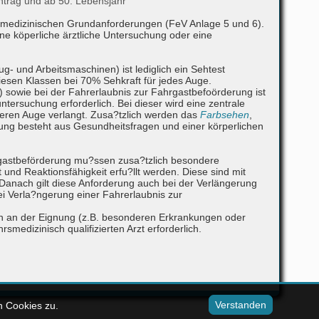
ntrag und ab 50. Lebensjahr
en medizinischen Grundanforderungen (FeV Anlage 5 und 6).
e köperliche ärztliche Untersuchung oder eine
g- und Arbeitsmaschinen) ist lediglich ein Sehtest
diesen Klassen bei 70% Sehkraft für jedes Auge.
 sowie bei der Fahrerlaubnis zur Fahrgastbefoörderung ist
ersuchung erforderlich. Bei dieser wird eine zentrale
ren Auge verlangt. Zusa?tzlich werden das
Farbsehen
,
hung besteht aus Gesundheitsfragen und einer körperlichen
rgastbeförderung mu?ssen zusa?tzlich besondere
und Reaktionsfähigkeit erfu?llt werden. Diese sind mit
Danach gilt diese Anforderung auch bei der Verlängerung
i Verla?ngerung einer Fahrerlaubnis zur
eln an der Eignung (z.B. besonderen Erkrankungen oder
medizinisch qualifizierten Arzt erforderlich.
Verstanden
n Cookies zu.