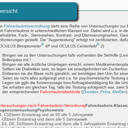
ersicht
ie
Fahrerlaubnisverordnung
sieht eine Reihe von Untersuchungen zur
on Fahrerlaubnis in unterschiedlichen Klassen vor. Dabei wird u.a. in d
Sehstärke, Farb-, Stereosehen, Kontrast- und Dämmerungssehen, Gesich
nforderungen gestellt. Die "Augentestung" erfolgt mit zertifizierten, d
®
®
OCULUS Binoptometer
4P
und
OCULUS Centerfield
2
)
Bringen sie zu den Untersuchungen falls vorhanden die Sehhilfe (Lesebr
Brillenpass mit !
Bringen sie alle ärztliche Unterlagen einschl. einem Medikamentenpla
Sollten sie Diabetiker sein, so legen sie unaufgefordert ein Zuckerbuc
Entleeren sie die Blase nicht gänzlich, wir benötigen den Urin für eine
Seien sie nicht allzu aufgeregt und v.a. für psychometrische Testung s
Legen sie ggfs die Kostenzusage bzw Auftragsbestätigung für die Unt
Sie erhalten am gleichen Tag, falls die Testung erfolgreich war, zwei 
der entsprechenden
Fahrerlaubnisbehörde
(
Dresden
,
Prina
,
Meißen
ntersuchungen nach Fahrerlaubnis-Verordnung
Fahrerlaubnis-Klasse
ugenuntersuchung
Psychometrie
1, C1E
beim Erstantrag und ab 50 alle 5 Jahre
ja
nein
, CE
beim Erstantrag und dann alle 5 Jahre
ja
nein
, D1, DE, D1E
beim Erstantrag und dann alle 5 Jahre
ja
beim Erstantrag 