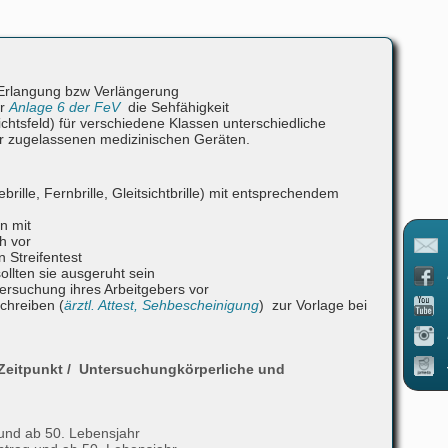
 Erlangung bzw Verlängerung
er
Anlage 6 der FeV
die Sehfähigkeit
tsfeld) für verschiedene Klassen unterschiedliche
afür zugelassenen medizinischen Geräten.
ille, Fernbrille, Gleitsichtbrille) mit entsprechendem
n mit
h vor
n Streifentest
ollten sie ausgeruht sein
ersuchung ihres Arbeitgebers vor
Schreiben (
ärztl. Attest, Sehbescheinigung
) zur Vorlage bei
)
Zeitpunkt / Untersuchung
körperliche und
und ab 50. Lebensjahr