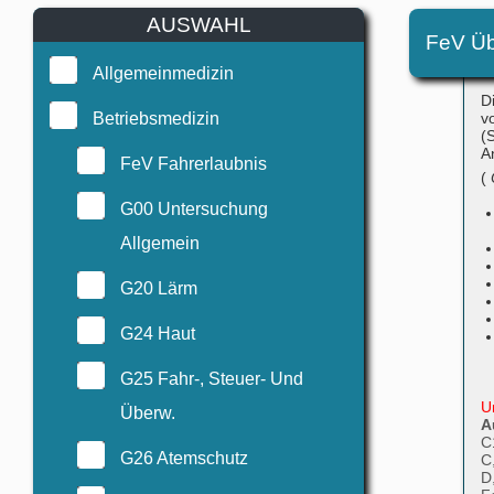
AUSWAHL
FeV Üb
Allgemeinmedizin
D
Betriebsmedizin
v
(
A
FeV Fahrerlaubnis
(
G00 Untersuchung
Allgemein
G20 Lärm
G24 Haut
G25 Fahr-, Steuer- Und
U
Überw.
A
C
G26 Atemschutz
C
D