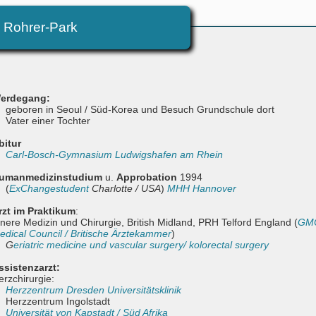
Rohrer-Park
erdegang:
geboren in Seoul / Süd-Korea und Besuch Grundschule dort
Vater einer Tochter
bitur
Carl-Bosch-Gymnasium Ludwigshafen am Rhein
umanmedizinstudium
u.
Approbation
1994
(
ExChangestudent
Charlotte / USA
)
MHH Hannover
rzt im Praktikum
:
nnere Medizin und Chirurgie, British Midland, PRH Telford England (
GMC
edical Council / Britische Ärztekammer
)
G
eriatric medicine und vascular surgery/ kolorectal surgery
ssistenzarzt:
erzchirurgie:
Herzzentrum Dresden Universitätsklinik
Herzzentrum Ingolstadt
Universität von Kapstadt / Süd Afrika