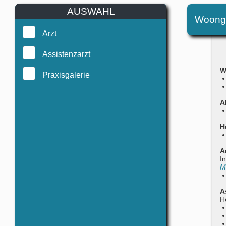
AUSWAHL
Woong 
Arzt
Assistenzarzt
W
Praxisgalerie
A
H
A
I
M
A
H